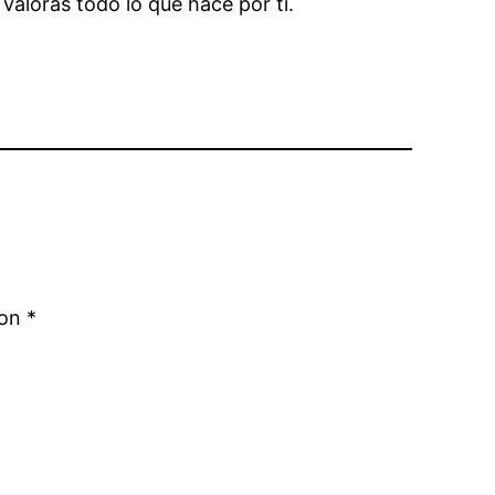
valoras todo lo que hace por ti.
con
*