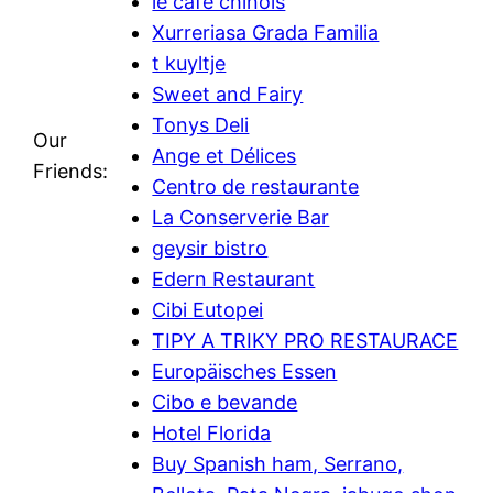
le cafe chinois
Xurreriasa Grada Familia
t kuyltje
Sweet and Fairy
Tonys Deli
Our
Ange et Délices
Friends:
Centro de restaurante
La Conserverie Bar
geysir bistro
Edern Restaurant
Cibi Eutopei
TIPY A TRIKY PRO RESTAURACE
Europäisches Essen
Cibo e bevande
Hotel Florida
Buy Spanish ham, Serrano,