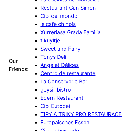
Restaurant Can Simon
Cibi del mondo
le cafe chinois
Xurreriasa Grada Familia
t kuyltje
Sweet and Fairy
Tonys Deli
Our
Ange et Délices
Friends:
Centro de restaurante
La Conserverie Bar
geysir bistro
Edern Restaurant
Cibi Eutopei
TIPY A TRIKY PRO RESTAURACE
Europäisches Essen
Cibo e bevande