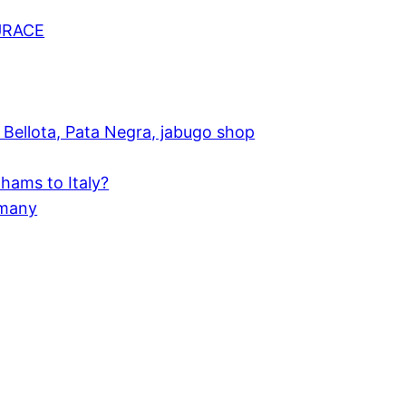
URACE
Bellota, Pata Negra, jabugo shop
hams to Italy?
rmany