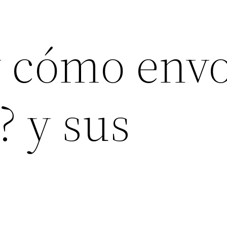
y cómo envo
? y sus