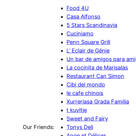
Food 4U
Casa Alfonso
5 Stars Scandinavia
Cuciniamo
Penn Square Grill
L’ Eclair de Génie
Un bar de amigos para am
La cocinita de Marisalas
Restaurant Can Simon
Cibi del mondo
le cafe chinois
Xurreriasa Grada Familia
t kuyltje
Sweet and Fairy
Our Friends:
Tonys Deli
Ange et Délices