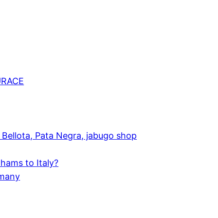
URACE
Bellota, Pata Negra, jabugo shop
hams to Italy?
rmany