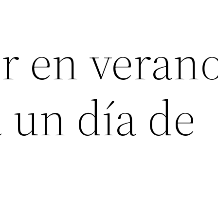
r en veran
 un día de