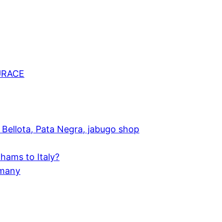
URACE
Bellota, Pata Negra, jabugo shop
hams to Italy?
rmany