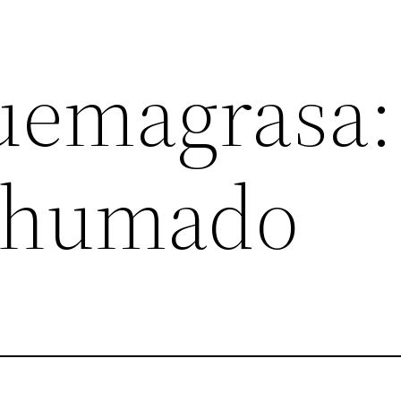
uemagrasa:
 ahumado