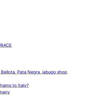
URACE
Bellota, Pata Negra, jabugo shop
hams to Italy?
rmany