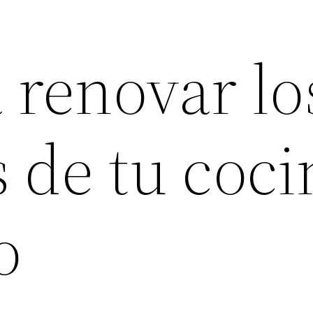
 renovar lo
 de tu coci
o