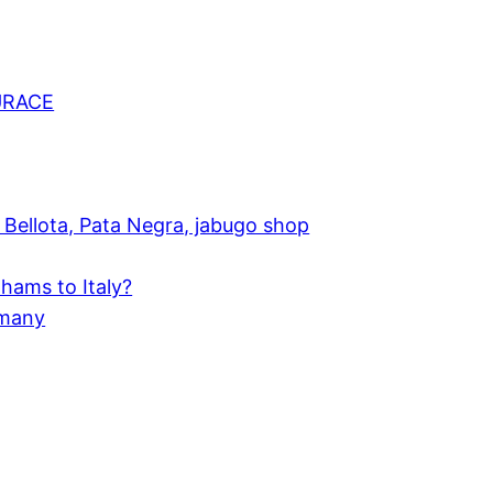
URACE
Bellota, Pata Negra, jabugo shop
hams to Italy?
rmany