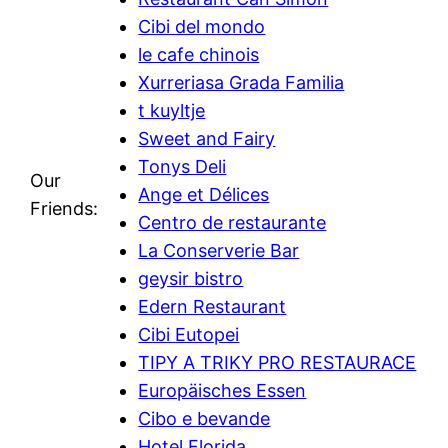
Cibi del mondo
le cafe chinois
Xurreriasa Grada Familia
t kuyltje
Sweet and Fairy
Tonys Deli
Our
Ange et Délices
Friends:
Centro de restaurante
La Conserverie Bar
geysir bistro
Edern Restaurant
Cibi Eutopei
TIPY A TRIKY PRO RESTAURACE
Europäisches Essen
Cibo e bevande
Hotel Florida