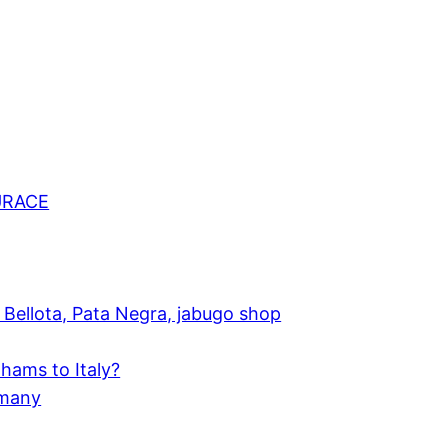
URACE
Bellota, Pata Negra, jabugo shop
hams to Italy?
rmany