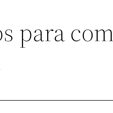
os para co
a