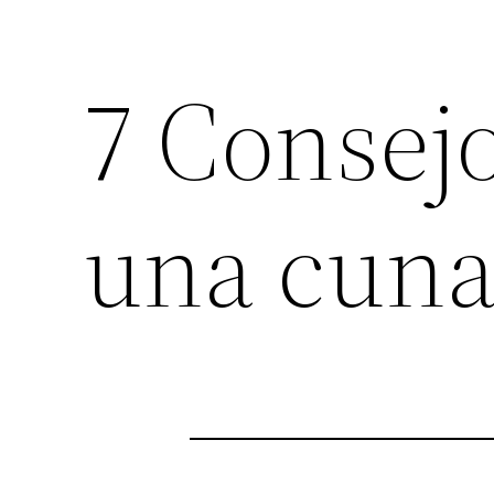
7 Consej
una cun