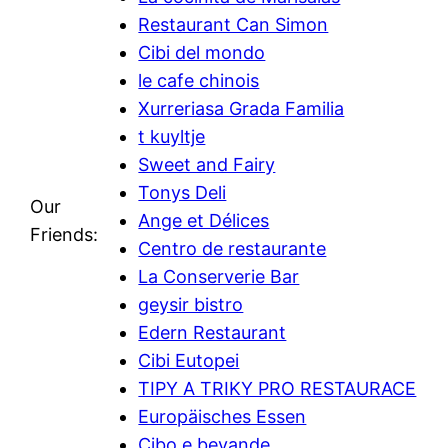
Restaurant Can Simon
Cibi del mondo
le cafe chinois
Xurreriasa Grada Familia
t kuyltje
Sweet and Fairy
Tonys Deli
Our
Ange et Délices
Friends:
Centro de restaurante
La Conserverie Bar
geysir bistro
Edern Restaurant
Cibi Eutopei
TIPY A TRIKY PRO RESTAURACE
Europäisches Essen
Cibo e bevande