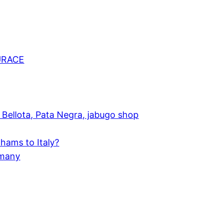
URACE
Bellota, Pata Negra, jabugo shop
hams to Italy?
rmany